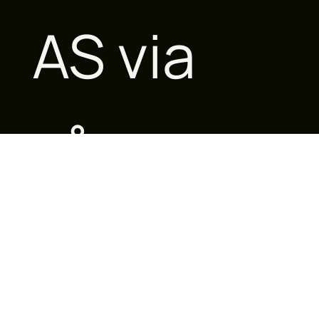
AS via
vår
leverand