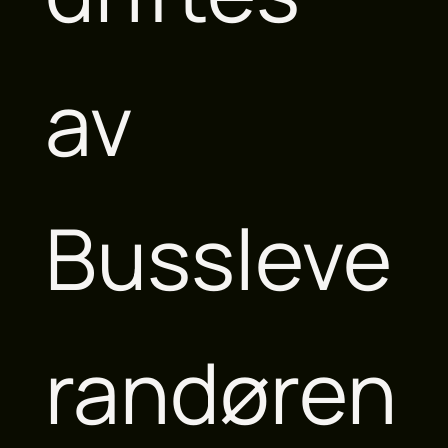
av
Bussleve
randøren