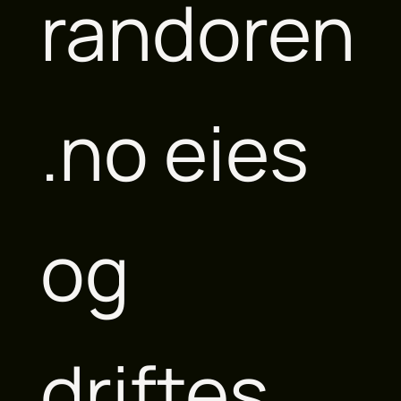
randoren
.no eies
og
driftes